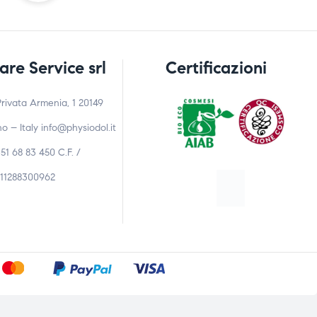
are Service srl
Certificazioni
Privata Armenia, 1 20149
no – Italy
info@physiodol.it
351 68 83 450 C.F. /
A11288300962