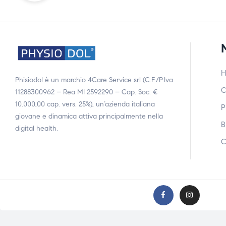
H
Phisiodol è un marchio 4Care Service srl (C.F./P.Iva
C
11288300962 – Rea MI 2592290 – Cap. Soc. €
10.000,00 cap. vers. 25%), un’azienda italiana
P
giovane e dinamica attiva principalmente nella
B
digital health.
C