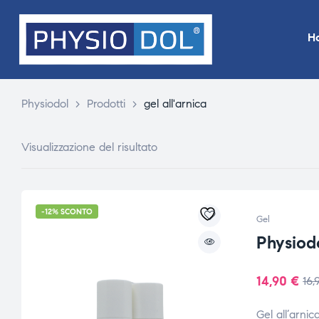
H
Physiodol
>
Prodotti
>
gel all'arnica
Visualizzazione del risultato
-12% SCONTO
Gel
Physiod
14,90
€
16
Gel all’arnic