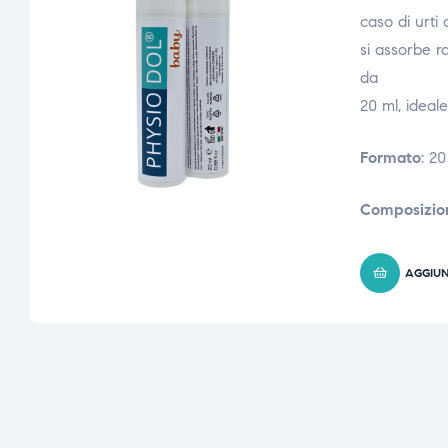
caso di urti
si assorbe r
da
20 ml, ideal
Formato
: 20
Composizio
AGGIUN